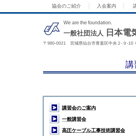
協会のご紹介
入会案内
We are the foundation.
日本電
一般社団法人
〒980-0021 宮城県仙台市青葉区中央２-９-1
講
＞
講習会のご案内
＞
一般講習会
＞
高圧ケーブル工事技術講習会