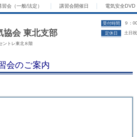
講習会（一般/法定）
講習会開催日
電気安全DVD
９：00
受付時間
気協会 東北支部
土日祝
定休日
0 セントレ東北８階
習会のご案内