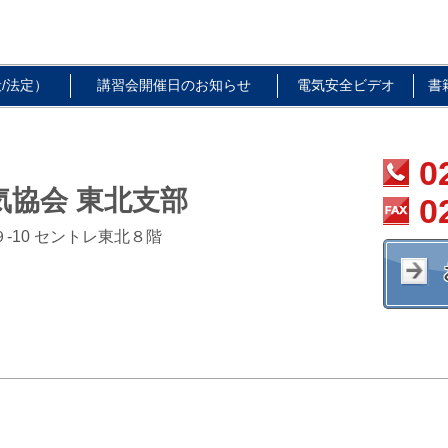
/法定）
講習会開催日のお知らせ
電気安全ビデオ
書
0
気協会 東北支部
0
９-10 セントレ東北８階